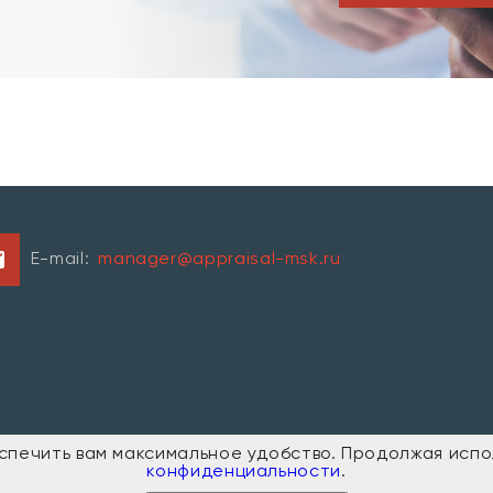
E-mail:
manager@appraisal-msk.ru
, этаж № 7, комната № 29
еспечить вам максимальное удобство. Продолжая исп
конфиденциальности
.