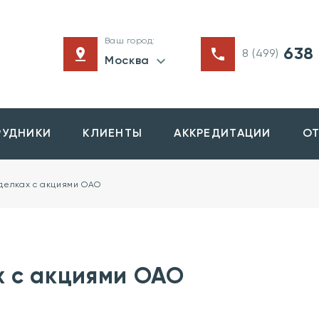
Ваш город:
638 
8 (499)
Москва
РУДНИКИ
КЛИЕНТЫ
АККРЕДИТАЦИИ
О
делках с акциями ОАО
х с акциями ОАО