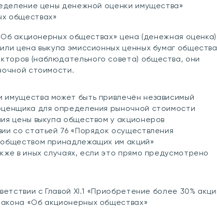
пределение цены денежной оценки имущества»
ых обществах»
З «Об акционерных обществах» цена (денежная оценка)
или цена выкупа эмиссионных ценных бумаг обществ
торов (наблюдательного совета) общества, они
ночной стоимости.
 имущества может быть привлечён независимый
оценщика для определения рыночной стоимости
ния цены выкупа обществом у акционеров
вии со статьей 76 «Порядок осуществления
 обществом принадлежащих им акций»
кже в иных случаях, если это прямо предусмотрено
ветствии с Главой XI.1 «Приобретение более 30% акци
Закона «Об акционерных обществах»